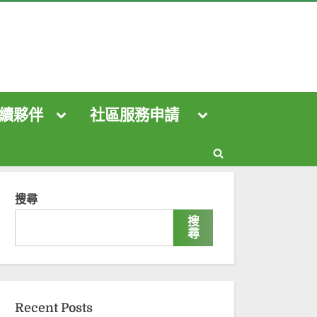
續夥伴
社區服務申請
Toggle
Toggle
sub-
sub-
menu
menu
Toggle
Toggle
sub-
sub-
Toggle
menu
menu
Toggle
Toggle
search
搜尋
sub-
sub-
menu
menu
Toggle
form
搜
sub-
尋
menu
Toggle
Toggle
sub-
sub-
menu
menu
Toggle
sub-
menu
Recent Posts