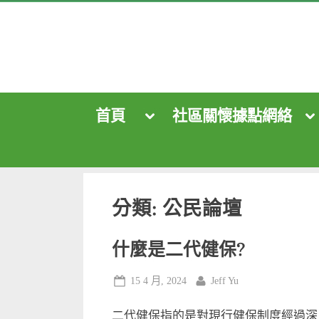
Skip
to
content
首頁
社區關懷據點網絡
Toggle
To
sub-
su
menu
me
Toggle
sub-
menu
Toggle
sub-
menu
分類:
公民論壇
什麼是二代健保?
Posted
By
15 4 月, 2024
Jeff Yu
on
二代健保指的是對現行健保制度經過深