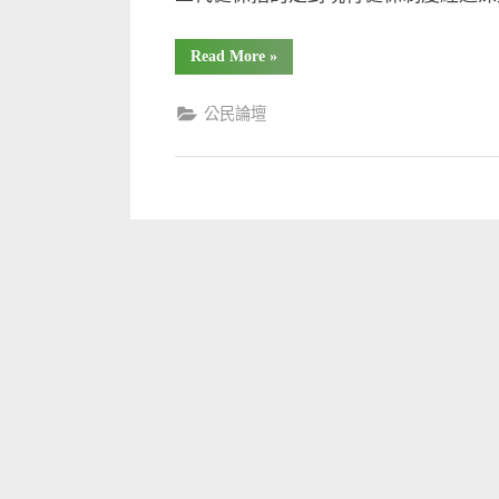
“什
Read More
»
麼
是
二
公民論壇
代
健
保?”