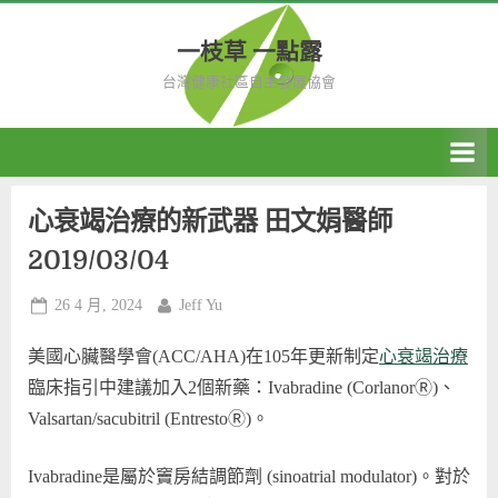
Skip
to
一枝草 一點露
content
台灣健康社區自主發展協會
心衰竭治療的新武器 田文娟醫師
2019/03/04
Posted
By
26 4 月, 2024
Jeff Yu
on
美國心臟醫學會(ACC/AHA)在105年更新制定
心衰竭治療
臨床指引中建議加入2個新藥：Ivabradine (CorlanorⓇ)、
Valsartan/sacubitril (EntrestoⓇ)。
Ivabradine是屬於竇房結調節劑 (sinoatrial modulator)。對於