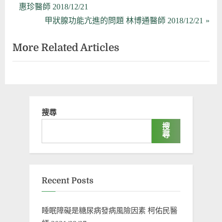
r
惠珍醫師 2018/12/21
章
e
N
甲狀腺功能亢進的問題 林博通醫師 2018/12/21
導
v
e
More Related Articles
i
x
覽
o
t
u
P
s
o
P
s
搜尋
o
t
搜
s
:
尋
t
:
Recent Posts
睡眠障礙是糖尿病發病風險因素 柯佑民醫