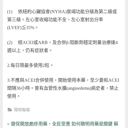
(1) 依紐約心臟協會(NYHA)衰竭功能分級為第二級或
第三級。左心室收縮功能不全，左心室射出分率
(LVEF)≦35%。
(2) 經ACEI或ARB，及合併β-阻斷劑穩定劑量治療達4
週以上，仍有症狀者。
2.每日限最多使用2粒。
3.不應與ACEI合併使用，開始使用本藥，至少要和ACEI
間隔36小時。曾有血管性水腫(angioedema)病史者，禁止
使用。
陽明報報
文
P
健保開放皰疹用藥‧全民受惠 如何聰明用藥是關鍵 蘇