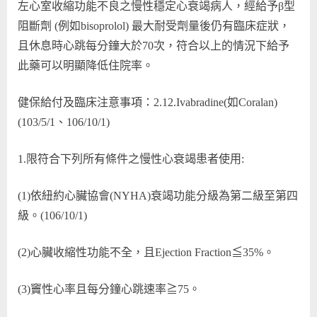
左心室收縮功能不良之慢性穩定心衰竭病人，經給予β型
阻斷劑 (例如bisoprolol) 最大耐受劑量後仍有臨床症狀，
且休息時心跳每分鐘大於70次，符合以上的情況下給予
此藥可以明顯降低住院率。
健保給付及臨床注意事項：2.12.Ivabradine(如Coralan)
(103/5/1、106/10/1)
1.限符合下列所有條件之慢性心衰竭患者使用:
(1)依紐約心臟協會(NYHA)衰竭功能分級為第二級至第四
級。(106/10/1)
(2)心臟收縮性功能不全，且Ejection Fraction≦35%。
(3)竇性心率且每分鐘心跳速率≧75。