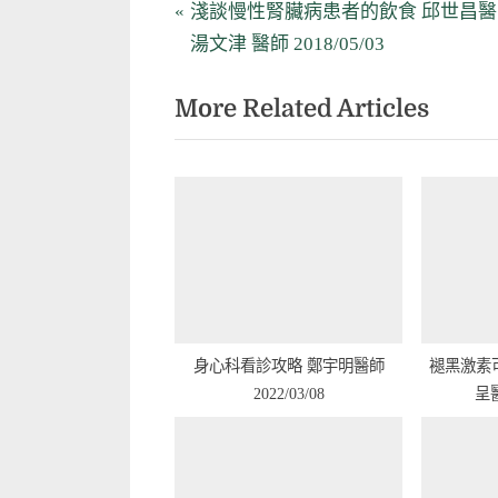
文
P
淺談慢性腎臟病患者的飲食 邱世昌醫
r
湯文津 醫師 2018/05/03
章
e
More Related Articles
v
導
i
覽
o
u
s
P
o
s
t
身心科看診攻略 鄭宇明醫師
褪黑激素可
2022/03/08
: