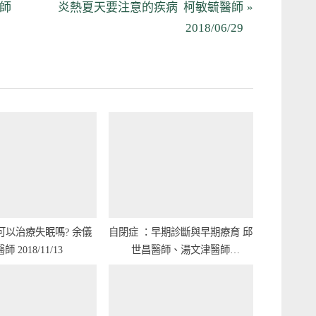
N
師
炎熱夏天要注意的疾病 柯敏毓醫師
e
2018/06/29
x
t
P
o
s
t
:
以治療失眠嗎? 余儀
自閉症 ：早期診斷與早期療育 邱
呈醫師 2018/11/13
世昌醫師、湯文津醫師
2016/09/13