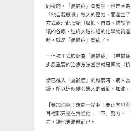
同樣的，「憂鬱症」會發生，也是因為
「他自我感覺」較大的壓力，而產生了
方式處理此情緒（壓抑、自責、錯誤解
環的谷底，造成大腦神經的化學物質產生
時，就是「憂鬱症」發病了。
一但被正式診斷為「憂鬱症」（重鬱症
步最重要的治療方法當然就是藥物（抗
當已進入「憂鬱症」的程度時，病人當
讀，所以這時候旁邊人的鼓勵、加油，
【要加油啊！想開一點啊！要正向思考啊
耳裡都只是在責怪他：「不」努力、「
力，讓他更憂鬱而已。