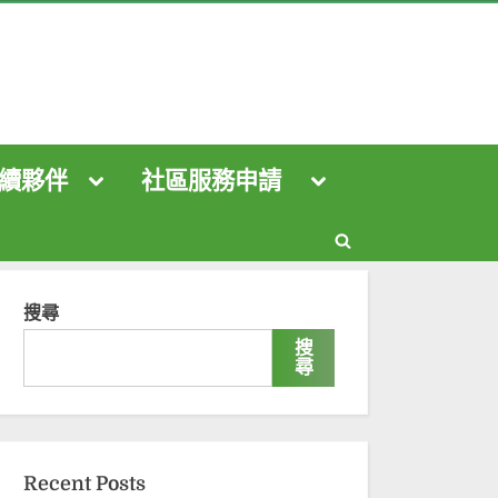
續夥伴
社區服務申請
Toggle
Toggle
sub-
sub-
menu
menu
Toggle
Toggle
sub-
sub-
Toggle
menu
menu
Toggle
Toggle
search
搜尋
sub-
sub-
menu
menu
Toggle
form
搜
sub-
尋
menu
Toggle
Toggle
sub-
sub-
menu
menu
Toggle
sub-
menu
Recent Posts