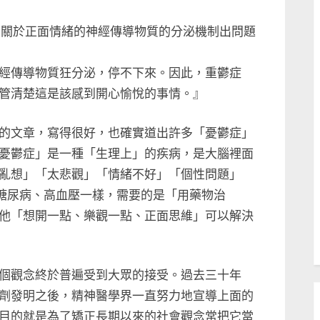
況是，有關於正面情緒的神經傳導物質的分泌機制出問題
Toggle
經傳導物質狂分泌，停不下來。因此，重鬱症
sub-
menu
管清楚這是該感到開心愉悅的事情。』
的文章，寫得很好，也確實道出許多「憂鬱症」
Toggle
憂鬱症」是一種「生理上」的疾病，是大腦裡面
sub-
menu
亂想」「太悲觀」「情緒不好」「個性問題」
跟糖尿病、高血壓一樣，需要的是「用藥物治
他「想開一點、樂觀一點、正面思維」可以解決
個觀念終於普遍受到大眾的接受。過去三十年
劑發明之後，精神醫學界一直努力地宣導上面的
目的就是為了矯正長期以來的社會觀念常把它當