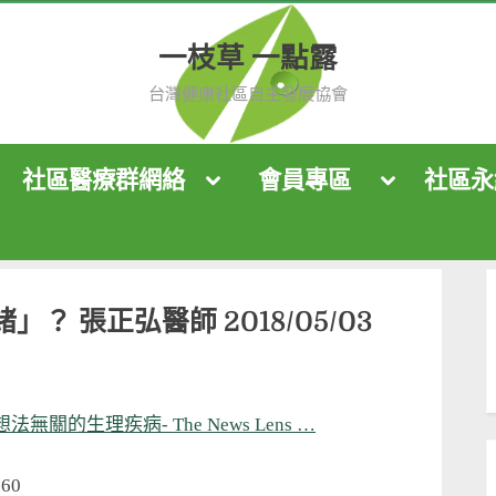
一枝草 一點露
台灣健康社區自主發展協會
社區醫療群網絡
會員專區
社區永
ggle
Toggle
Toggle
b-
sub-
sub-
nu
menu
menu
Toggle
Toggle
sub-
sub-
？ 張正弘醫師 2018/05/03
menu
menu
Toggle
sub-
menu
的生理疾病- The News Lens …
260