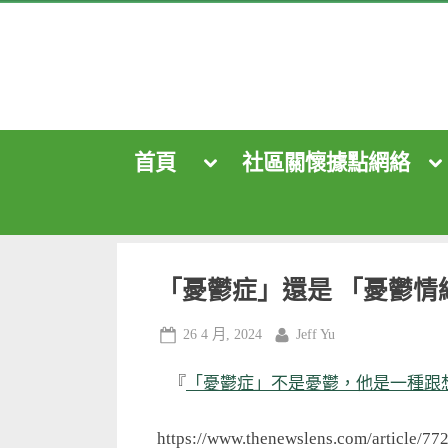
Skip
to
content
首頁
社區關懷據點網絡
Toggle
To
sub-
su
menu
me
Toggle
sub-
menu
Toggle
sub-
menu
「憂鬱症」還是 「憂鬱情緒」
Posted
By
26 4 月, 2024
Jeff Yu
on
『
「憂鬱症」不是憂鬱，他是一種跟想法無關
https://www.thenewslens.com/article/77