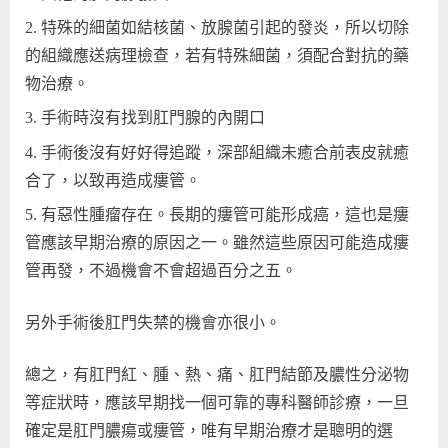
特殊的細菌如結核菌、放腺菌引起的發炎，所以切除
的組織應送病理檢查，若有特殊細菌，須配合對抗的藥
物治療。
手術時沒有找到肛門腺的內開口
手術後沒有好好得追蹤，深部組織未癒合前表皮就癒
合了，以致再造成瘻管。
有惡性腫瘤存在。長期的瘻管可能形成癌，這也是瘻
管應該早期治療的原因之一。雖然這些原因可能造成瘻
管再發，不過機會不會超過百分之五。
另外手術後肛門失禁的機會亦很小。
總之，有肛門紅、腫、熱、痛、肛門結節及膿性分泌物
等症狀時，應該早期找一個可靠的專科醫師診療，一旦
確定是肛門膿瘍或瘻管，唯有早期治療才是聰明的選