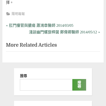
擇。
陽明報報
文
P
肛門瘻管與膿瘍 蕭鴻章醫師 2014/03/05
r
N
淺談幽門螺旋桿菌 鄭偉卿醫師 2014/05/12
章
e
e
More Related Articles
導
v
x
i
t
覽
o
P
u
o
s
s
搜尋
P
t
搜
o
:
尋
s
t
: