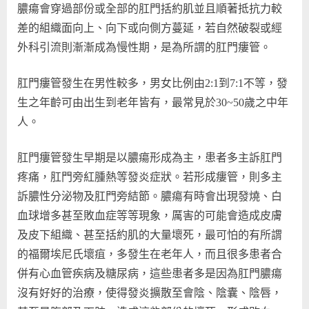
膿瘍會穿過部份或全部的肛門括約肌並且順著抵抗力較
差的組織面向上、向下或向側方蔓延，若自然破裂或經
外科引流則漸漸成為慢性期，是為所謂的肛門瘻管。
肛門瘻管發生在男性較多，男女比例由2:1到7:1不等，發
生之年齡可由出生到老年皆有，最常見於30~50歲之中年
人。
肛門瘻管發生早期是以膿瘍形成為主，患者多主訴肛門
疼痛，肛門旁紅腫熱等發炎症狀。若形成瘻管，則多主
訴膿性分泌物及肛門旁結節。膿瘍有時會出現發燒、白
血球增多甚至敗血症等等現象，厲害的可能會造成皮膚
及皮下組織、甚至括約肌的大量壞死，最可怕的有所謂
的福爾埃尼氏壞疽，多發生在老年人，而且很多患者合
併有心血管疾病及糖尿病，這些患者多是因為肛門膿瘍
沒有好好的治療，使得發炎擴散至會陰、陰囊、陰唇，