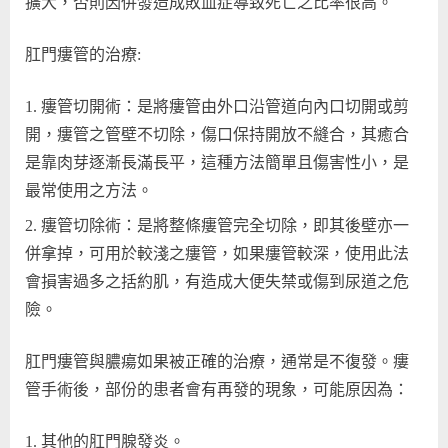
擴大，否則因併發造成敗血症導致死亡之比率很高。
肛門瘻管的治療:
瘻管切開術：是將瘻管由外口沿管道向內口切開或剪
開，瘻管之管壁不切除，傷口保持開放不縫合，其癒合
是靠肉芽逐漸長滿長平，這種方法簡單且傷害性小，是
最常使用之方法。
瘻管切除術：是將整條瘻管完全切除，即其後壁亦一
併拿掉，可用於較淺之瘻管，如果瘻管較深，使用此法
會損害過多之括約肌，有造成大便失禁或傷到尿道之危
險。
肛門瘻管與膿瘍如果被正確的治療，通常是不復發。瘻
管手術後，部份的患者會有再發的現象，可能原因為：
其他的肛門腺發炎。