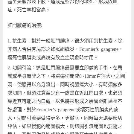
甚至是腹部及下肢，造成這些部份的壞死，形成敗血
症，死亡率相當高。
肛門膿瘍的治療:
抗生素：對於一般肛門膿瘍，很少須用到抗生素，除
非病人合併有局部之蜂窩組織炎，Fournier’s gangrene，
壞死性肌膜炎或高燒有敗血症現象時才用。
切開引流：這是肛門膿瘍最需要立即做的手術，在局
部或半身麻醉之下，將膿瘍切開成8~10mm直徑大小之圓
洞，使膿得以充分流出，同時視膿瘍大小，有時須做多
處切開，但須注意至少有一處是在近肛門口處，也必須
靠近其可能之內口處，以免將來形成之瘻管距離過長不
好處理，對於Fournier’s gangrene或壞死性肌膜炎的病
人，切開引流要做得更多，更徹底，同時每天還要密切
評估，如果侵犯的範圍擴大，則切開引流範圍也要隨之