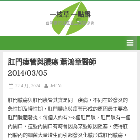
Skip
to
一枝草 一點露
content
台灣健康社區自主發展協會
肛門瘻管與膿瘍 蕭鴻章醫師
2014/03/05
Posted
By
22 4 月, 2024
Jeff Yu
on
肛門膿瘍與肛門瘻管其實是同一疾病，不同在於發炎的
急性期及慢性期，肛門膿瘍與瘻管形成的原因最主要為
肛門腺體發炎。每個人約有7~8個肛門腺，肛門腺有一個
內開口，這些內開口有時會因為某些原因阻塞，使得肛
門腺內的細菌大量增生而引起發炎化膿形成肛門膿瘍，