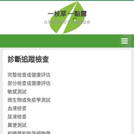
Skip
to
一枝草 一點露
content
台灣健康社區自主發展協會
診斷追蹤檢查
完整檢查或健康評估
部分檢查或健康評估
敏感測試
微生物或免疫學測試
血液檢查
尿液檢查
糞便測試
組織學和脫落細胞學