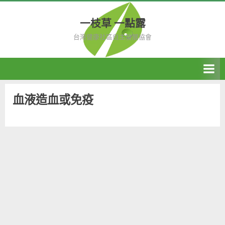
Skip
to
一枝草 一點露
content
台灣健康社區自主發展協會
血液造血或免疫