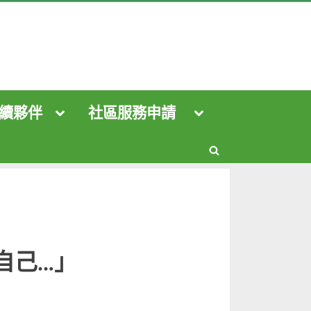
續夥伴
社區服務申請
Toggle
Toggle
sub-
sub-
menu
menu
Toggle
Toggle
sub-
sub-
Toggle
menu
menu
Toggle
Toggle
search
sub-
sub-
menu
menu
Toggle
form
sub-
menu
Toggle
Toggle
sub-
sub-
自己…」
menu
menu
Toggle
sub-
menu