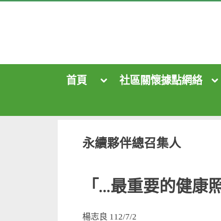
Skip
to
content
首頁
社區關懷據點網絡
Toggle
To
sub-
su
menu
me
Toggle
sub-
menu
Toggle
sub-
menu
永續夥伴總召集人
「…最重要的健康
楊志良 112/7/2