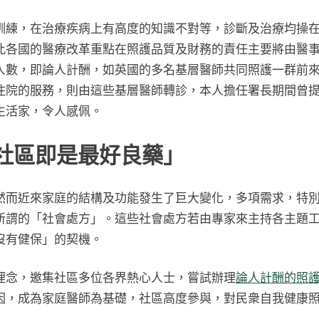
訓練，在治療疾病上有高度的知識不對等，診斷及治療均操
各國的醫療改革重點在照護品質及財務的責任主要將由醫事服
人數，即論人計酬，如英國的多名基層醫師共同照護一群前來
住院的服務，則由這些基層醫師轉診，本人擔任署長期間曾
生活家，令人感佩。
社區即是最好良藥」
然而近來家庭的結構及功能發生了巨大變化，多項需求，特
所謂的「社會處方」。這些社會處方若由專家來主持各主題
沒有健保」的契機。
理念，邀集社區多位各界熱心人士，嘗試辦理
論人計酬的照
因，成為家庭醫師為基礎，社區高度參與，對民衆自我健康