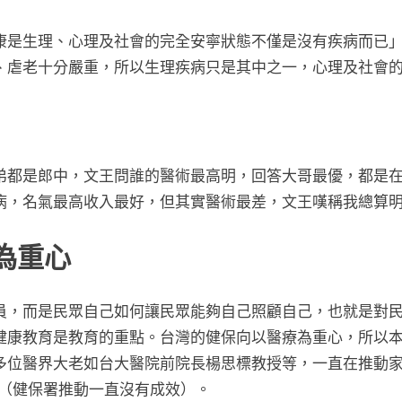
康是生理、心理及社會的完全安寧狀態不僅是沒有疾病而已
、虐老十分嚴重，所以生理疾病只是其中之一，心理及社會
Toggle
sub-
menu
弟都是郎中，文王問誰的醫術最高明，回答大哥最優，都是
Toggle
sub-
病，名氣最高收入最好，但其實醫術最差，文王嘆稱我總算
menu
為重心
，而是民眾自己如何讓民眾能夠自己照顧自己，也就是對民衆賦能
健康教育是教育的重點。台灣的健保向以醫療為重心，所以
多位醫界大老如台大醫院前院長楊思標教授等，一直在推動
的基礎 （健保署推動一直沒有成效）。