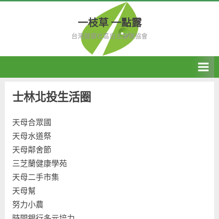
Skip
to
一枝草 一點露
content
台灣健康社區自主發展協會
士林北投生活圈
天母合眾國
天母水道祭
天母鄰舍節
三芝蘭健康學苑
天母二手市集
天母幫
努力小農
時間銀行多元培力